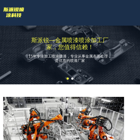
欢迎访问苏州斯派锐智能科技有限公司官网！
专业的喷涂厂家喷漆厂家
网站地图 |
技术答疑
拥有专业的喷涂加工流水线和生产设备
斯派锐—金属喷漆喷涂加工厂
家，您值得信赖！
全国服务热线
15年专注加工喷涂喷漆，专业从事金属表面处理，
18601422132
是优质的喷漆厂家
关于斯派锐