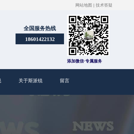
网站地图 |
技术答疑
全国服务热线
18601422132
添加微信·专属服务
锐
关于斯派锐
留言