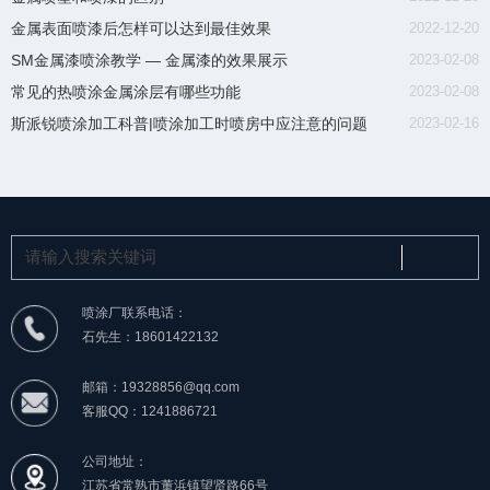
金属表面喷漆后怎样可以达到最佳效果
2022-12-20
SM金属漆喷涂教学 — 金属漆的效果展示
2023-02-08
常见的热喷涂金属涂层有哪些功能
2023-02-08
斯派锐喷涂加工科普|喷涂加工时喷房中应注意的问题
2023-02-16
喷涂厂联系电话：
石先生：18601422132
邮箱：19328856@qq.com
客服QQ：1241886721
公司地址：
江苏省常熟市董浜镇望贤路66号