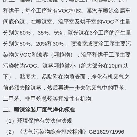
和烘干，每个工序均有VOC排放。某汽车喷涂金属车
间底色漆，在喷漆室、流平室及烘干室的VOC产生量
分别为60% 、35%、5%，罩光漆在3个工序的产生量
分别为50%、20%和30% 。喷漆室或喷涂工序主要污
染物为VOC和漆雾（颗粒物），流平和烘干工序主要
添加微信·专属服务
污染物为VOC。漆雾颗粒微小（绝大部分在10μm以
下）、黏度大、易黏附在物质表面，净化有机废气之
前必须去除漆雾，然后再进一步去除废气中的甲苯、
二甲苯、非甲烷总烃等挥发性有机物。
二、喷漆涂装厂废气净化标准
（1）环境保护有关法律法规
（2）《大气污染物综合排放标准》GB162971996