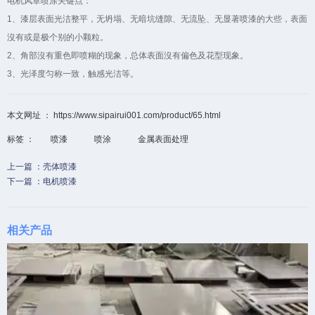
电机风罩喷涂关键点：
1、漆层表面光洁整平，无坍塌、无暗坑缝隙、无流坠、无显著喷漆的大些，表面
沒有或是极个别的小颗粒。
2、角部沒有重色即喷糊的现象，总体表面沒有偏色及花型现象。
3、光泽度匀称一致，触感光洁等。
本文网址 ： https://www.sipairui001.com/product/65.html
标签 ：
喷漆
喷涂
金属表面处理
上一篇 ：
壳体喷漆
下一篇 ：
电机喷漆
相关产品